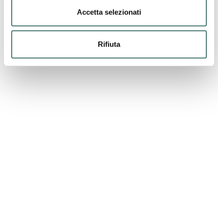
altro disturbo psicologico (ansia,
Accetta selezionati
depressione, ecc…), in altri casi invece sono
un problema a sé.
Rifiuta