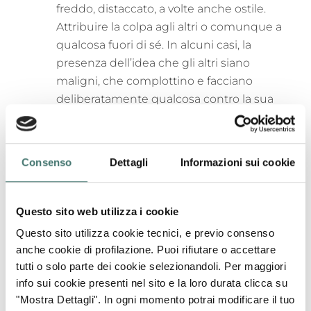
freddo, distaccato, a volte anche ostile.
Attribuire la colpa agli altri o comunque a
qualcosa fuori di sé. In alcuni casi, la
presenza dell’idea che gli altri siano
maligni, che complottino e facciano
deliberatamente qualcosa contro la sua
persona. La paura irrazionale che qualcuno
lo segua, la paura di essere scoperti da un
momento all’altro.
Consenso
Dettagli
Informazioni sui cookie
Depressione
Questo sito web utilizza i cookie
La depressione è una forma di disagio
molto sofferta che si manifesta in modi
Questo sito utilizza cookie tecnici, e previo consenso
anche cookie di profilazione. Puoi rifiutare o accettare
diversi anche se tutti accomunati da uno
tutti o solo parte dei cookie selezionandoli. Per maggiori
stesso atteggiamento di rinuncia. Chi soffre
info sui cookie presenti nel sito e la loro durata clicca su
di depressione tende a rimandare e a non
"Mostra Dettagli". In ogni momento potrai modificare il tuo
prendere decisioni poiché è convinto che