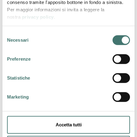
consenso tramite l'apposito bottone in fondo a sinistra.
nulla possa cambiare il suo stato di
Per maggior informazioni si invita a leggere la
malessere. Ogni cosa risulta difficile e
nostra
privacy policy
.
faticosa e la persona delega
continuamente ad altri la responsabilità di
Selezione
farla stare bene, si lamenta della
Necessari
del
condizione di cui soffre oppure si chiude in
consenso
un silenzio assoluto.
Preferenze
Disturbi sessuali
Statistiche
Disturbi del desiderio sessuale, difficoltà di
erezione, eiaculazione precoce, vaginismo
e dispaurenia. Oggi i disturbi sessuali sono
Marketing
in forte aumento e sono all’origine di
problematiche varie all’interno della coppia
che spesso conducono ad interrompere la
Accetta tutti
relazione. In alcuni casi le difficoltà presenti
nella vita sessuale sono associate ad un